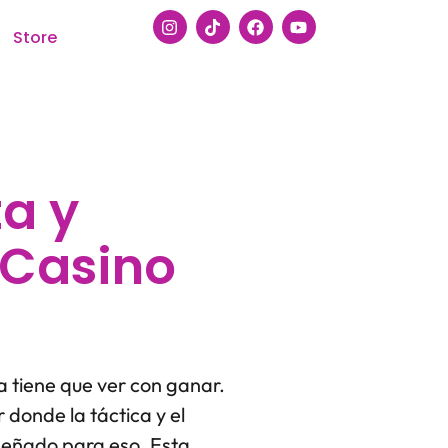
Store
a y
 Casino
a tiene que ver con ganar.
donde la táctica y el
señado para eso. Esta