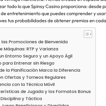
izar todo lo que Spinsy Casino proporciona: desde 
de entretenimiento que puedes comprender y usar. 
ves tus probabilidades de obtener premios en cada 
e las Promociones de Bienvenida
de Máquinas: RTP y Varianza
un Entorno Seguro y un Apoyo Ágil
para Entrenar sin Riesgo
 la Planificación Marca la Diferencia
n Ofertas y Torneos Regulares
encia con la Técnica Móvil
erísticas de Jugada y los Formatos Bonus
isciplina y Táctica
Juego Beneficiosos y Divertidos