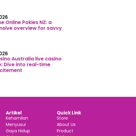
026
 Online Pokies NZ: a
sive overview for savvy
026
sino Australia live casino
: Dive into real-time
citement
Artikel
Quick Link
Kehamilan
Store
Menyusui
About Us
Gaya Hidup
Product