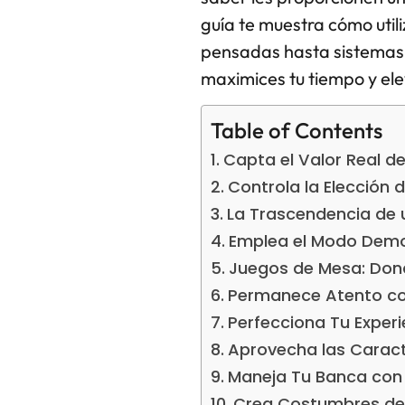
guía te muestra cómo util
pensadas hasta sistemas 
maximices tu tiempo y ele
Table of Contents
Capta el Valor Real d
Controla la Elección 
La Trascendencia de 
Emplea el Modo Demo 
Juegos de Mesa: Donde
Permanece Atento co
Perfecciona Tu Experi
Aprovecha las Caract
Maneja Tu Banca con D
Crea Costumbres de 