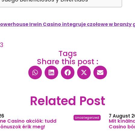
werhouse Irwin Casino integruje czołowe w branży g
13
Tags
Share this post :
Related Post
26
7 August 2
Uncategorized
ne Casino akciók: tudd
Mit kínáln
ónuszok érik meg!
Casino bó