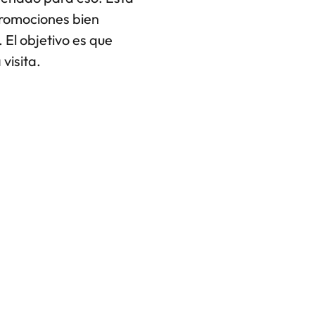
promociones bien
El objetivo es que
visita.