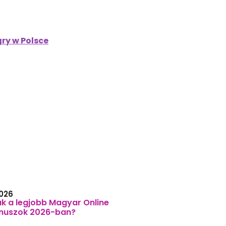
ry w Polsce
026
ak a legjobb Magyar Online
nuszok 2026-ban?