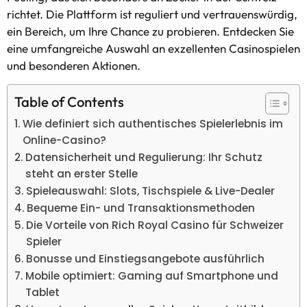
richtet. Die Plattform ist reguliert und vertrauenswürdig,
ein Bereich, um Ihre Chance zu probieren. Entdecken Sie
eine umfangreiche Auswahl an exzellenten Casinospielen
und besonderen Aktionen.
Table of Contents
Wie definiert sich authentisches Spielerlebnis im
Online-Casino?
Datensicherheit und Regulierung: Ihr Schutz
steht an erster Stelle
Spieleauswahl: Slots, Tischspiele & Live-Dealer
Bequeme Ein- und Transaktionsmethoden
Die Vorteile von Rich Royal Casino für Schweizer
Spieler
Bonusse und Einstiegsangebote ausführlich
Mobile optimiert: Gaming auf Smartphone und
Tablet