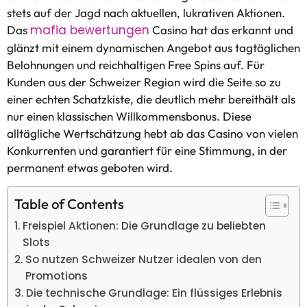
stets auf der Jagd nach aktuellen, lukrativen Aktionen.
mafia bewertungen
Das
Casino hat das erkannt und
glänzt mit einem dynamischen Angebot aus tagtäglichen
Belohnungen und reichhaltigen Free Spins auf. Für
Kunden aus der Schweizer Region wird die Seite so zu
einer echten Schatzkiste, die deutlich mehr bereithält als
nur einen klassischen Willkommensbonus. Diese
alltägliche Wertschätzung hebt ab das Casino von vielen
Konkurrenten und garantiert für eine Stimmung, in der
permanent etwas geboten wird.
Table of Contents
Freispiel Aktionen: Die Grundlage zu beliebten
Slots
So nutzen Schweizer Nutzer idealen von den
Promotions
Die technische Grundlage: Ein flüssiges Erlebnis