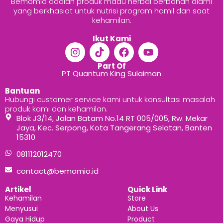
Bemomio adalah produk madu herbal berbahan alami
yang berkhasiat untuk nutrisi program hamil dan saat
kehamilan.
Ikut Kami
Part Of
PT Quantum King Sulaiman
Bantuan
Hubungi customer service kami untuk konsultasi masalah
produk kami dan kehamilan.
Blok J3/14, Jalan Batam No.14 RT 005/005, Rw. Mekar
Jaya, Kec. Serpong, Kota Tangerang Selatan, Banten
15310
081112012470
contact@bemomio.id
Artikel
Quick Link
Kehamilan
Store
Menyusui
About Us
Gaya Hidup
Product