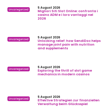
5 August 2026
Uncategorized
Migliori Siti Slot Online: confronta i
casino ADM e i loro vantaggi nel
2026
5 August 2026
Uncategorized
Unlocking relief: how SendiDoc helps
manage joint pain with nutrition
and supplements
5 August 2026
Uncategorized
Exploring the thrill of slot game
mechanics in modern casinos
5 August 2026
Uncategorized
Effektive Strategien zur finanziellen
Verwaltung beim Glücksspiel