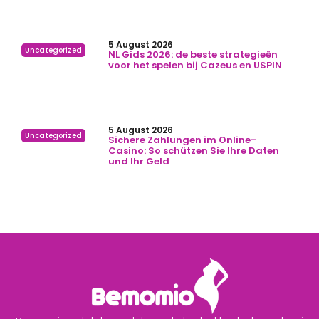
5 August 2026
Uncategorized
NL Gids 2026: de beste strategieën
voor het spelen bij Cazeus en USPIN
5 August 2026
Uncategorized
Sichere Zahlungen im Online-
Casino: So schützen Sie Ihre Daten
und Ihr Geld