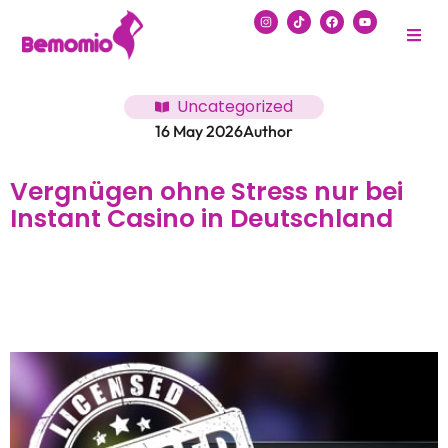
Uncategorized
16 May 2026
Author
Vergnügen ohne Stress nur bei
Instant Casino in Deutschland