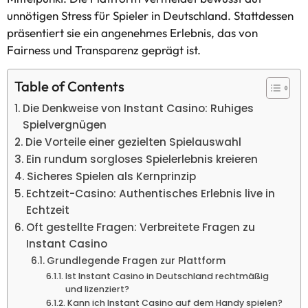
unnötigen Stress für Spieler in Deutschland. Stattdessen
präsentiert sie ein angenehmes Erlebnis, das von
Fairness und Transparenz geprägt ist.
Table of Contents
Die Denkweise von Instant Casino: Ruhiges
Spielvergnügen
Die Vorteile einer gezielten Spielauswahl
Ein rundum sorgloses Spielerlebnis kreieren
Sicheres Spielen als Kernprinzip
Echtzeit-Casino: Authentisches Erlebnis live in
Echtzeit
Oft gestellte Fragen: Verbreitete Fragen zu
Instant Casino
Grundlegende Fragen zur Plattform
Ist Instant Casino in Deutschland rechtmäßig
und lizenziert?
Kann ich Instant Casino auf dem Handy spielen?