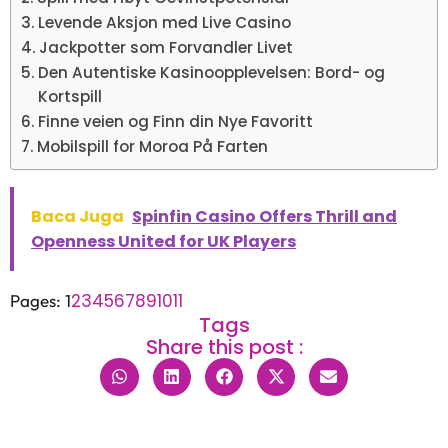
Levende Aksjon med Live Casino
Jackpotter som Forvandler Livet
Den Autentiske Kasinoopplevelsen: Bord- og
Kortspill
Finne veien og Finn din Nye Favoritt
Mobilspill for Moroa På Farten
Baca Juga
Spinfin Casino Offers Thrill and
Openness United for UK Players
2
3
4
5
6
7
8
9
10
11
Pages:
1
Tags
Share this post :