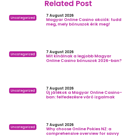
Related Post
7 August 2026
Uncategorized
Magyar Online Casino akciók: tudd
meg, mely bónuszok érik meg!
7 August 2026
Uncategorized
Mit kínálnak a legjobb Magyar
Online Casino bónuszok 2026-ban?
7 August 2026
Uncategorized
Új játékok a Magyar Online Casino-
ban: felfedezésre váró izgalmak
7 August 2026
Uncategorized
Why choose Online Pokies NZ: a
comprehensive overview for savvy