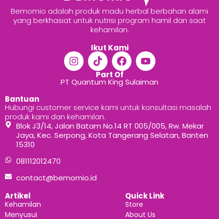
Bemomio adalah produk madu herbal berbahan alami
yang berkhasiat untuk nutrisi program hamil dan saat
kehamilan.
Ikut Kami
Part Of
PT Quantum King Sulaiman
Bantuan
Hubungi customer service kami untuk konsultasi masalah
produk kami dan kehamilan.
Blok J3/14, Jalan Batam No.14 RT 005/005, Rw. Mekar
Jaya, Kec. Serpong, Kota Tangerang Selatan, Banten
15310
081112012470
contact@bemomio.id
Artikel
Quick Link
Kehamilan
Store
Menyusui
About Us