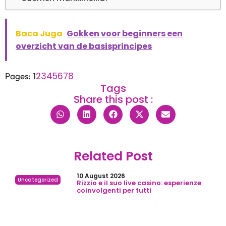
Baca Juga
Gokken voor beginners een
overzicht van de basisprincipes
2
3
4
5
6
7
8
Pages:
1
Tags
Share this post :
Related Post
10 August 2026
Uncategorized
Rizzio e il suo live casino: esperienze
coinvolgenti per tutti