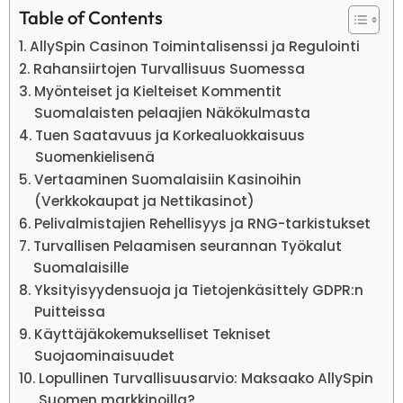
Table of Contents
AllySpin Casinon Toimintalisenssi ja Regulointi
Rahansiirtojen Turvallisuus Suomessa
Myönteiset ja Kielteiset Kommentit
Suomalaisten pelaajien Näkökulmasta
Tuen Saatavuus ja Korkealuokkaisuus
Suomenkielisenä
Vertaaminen Suomalaisiin Kasinoihin
(Verkkokaupat ja Nettikasinot)
Pelivalmistajien Rehellisyys ja RNG-tarkistukset
Turvallisen Pelaamisen seurannan Työkalut
Suomalaisille
Yksityisyydensuoja ja Tietojenkäsittely GDPR:n
Puitteissa
Käyttäjäkokemukselliset Tekniset
Suojaominaisuudet
Lopullinen Turvallisuusarvio: Maksaako AllySpin
Suomen markkinoilla?