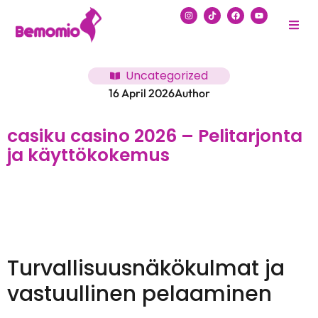
Uncategorized
16 April 2026
Author
casiku casino 2026 – Pelitarjonta
ja käyttökokemus
Turvallisuusnäkökulmat ja
vastuullinen pelaaminen