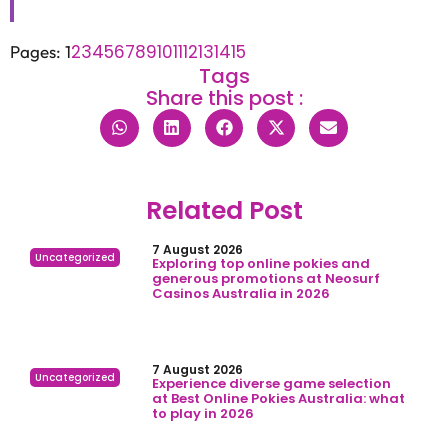
2
3
4
5
6
7
8
9
10
11
12
13
14
15
Pages:
1
Tags
Share this post :
Related Post
7 August 2026
Uncategorized
Exploring top online pokies and
generous promotions at Neosurf
Casinos Australia in 2026
7 August 2026
Uncategorized
Experience diverse game selection
at Best Online Pokies Australia: what
to play in 2026