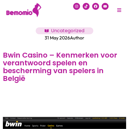
Uncategorized
31 May 2026
Author
Bwin Casino – Kenmerken voor
verantwoord spelen en
bescherming van spelers in
België