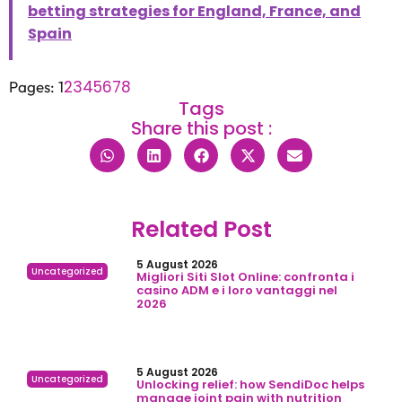
betting strategies for England, France, and
Spain
2
3
4
5
6
7
8
Pages:
1
Tags
Share this post :
Related Post
5 August 2026
Uncategorized
Migliori Siti Slot Online: confronta i
casino ADM e i loro vantaggi nel
2026
5 August 2026
Uncategorized
Unlocking relief: how SendiDoc helps
manage joint pain with nutrition