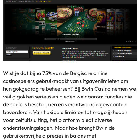
Wist je dat bijna 75% van de Belgische online
casinospelers gebruikmaakt van uitgavenlimieten om
hun gokgedrag te beheersen? Bij Bwin Casino nemen we
veilig gokken serieus en bieden we daarom functies die
de spelers beschermen en verantwoorde gewoonten
bevorderen. Van flexibele limieten tot mogelijkheden
voor zelfuitsluiting, het platform biedt diverse
ondersteuningslagen. Maar hoe brengt Bwin de
gebruikersvrijheid precies in balans met