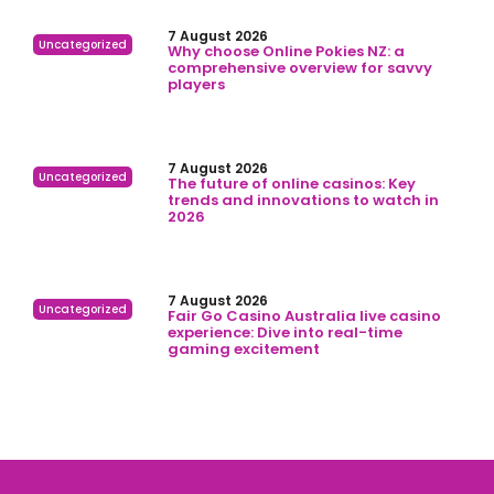
7 August 2026
Uncategorized
Why choose Online Pokies NZ: a
comprehensive overview for savvy
players
7 August 2026
Uncategorized
The future of online casinos: Key
trends and innovations to watch in
2026
7 August 2026
Uncategorized
Fair Go Casino Australia live casino
experience: Dive into real-time
gaming excitement