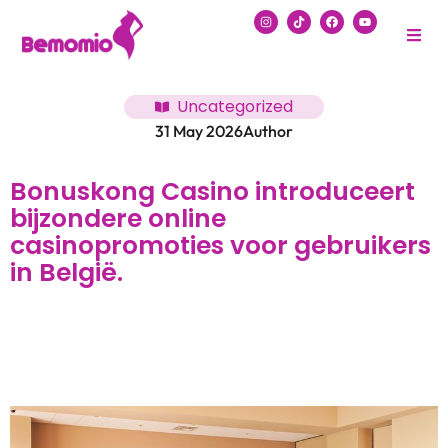
Uncategorized
31 May 2026
Author
Bonuskong Casino introduceert
bijzondere online
casinopromoties voor gebruikers
in België.