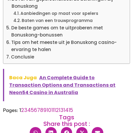
Bonuskong
Aanbiedingen op maat voor spelers
Baten van een trouwprogramma
De beste games om te uitproberen met
Bonuskong-bonussen
Tips om het meeste uit je Bonuskong casino-
ervaring te halen
Conclusie
Baca Juga
An Complete Guide to
Transaction Options and Transactions at
Neon54 Casino in Australia
2
3
4
5
6
7
8
9
10
11
12
13
14
15
Pages:
1
Tags
Share this post :