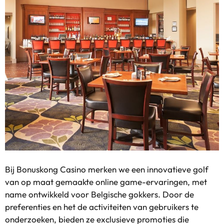
Bij Bonuskong Casino merken we een innovatieve golf
van op maat gemaakte online game-ervaringen, met
name ontwikkeld voor Belgische gokkers. Door de
preferenties en het de activiteiten van gebruikers te
onderzoeken, bieden ze exclusieve promoties die