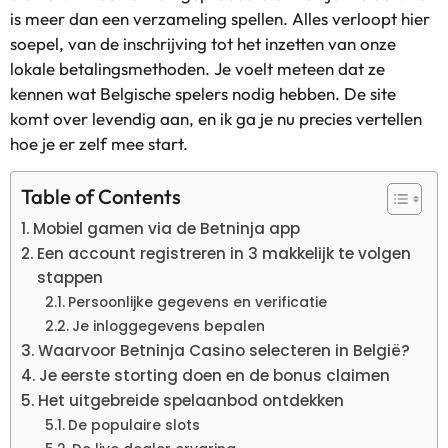
is meer dan een verzameling spellen. Alles verloopt hier
soepel, van de inschrijving tot het inzetten van onze
lokale betalingsmethoden. Je voelt meteen dat ze
kennen wat Belgische spelers nodig hebben. De site
komt over levendig aan, en ik ga je nu precies vertellen
hoe je er zelf mee start.
Table of Contents
Mobiel gamen via de Betninja app
Een account registreren in 3 makkelijk te volgen
stappen
Persoonlijke gegevens en verificatie
Je inloggegevens bepalen
Waarvoor Betninja Casino selecteren in België?
Je eerste storting doen en de bonus claimen
Het uitgebreide spelaanbod ontdekken
De populaire slots