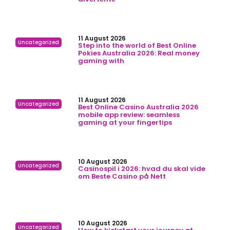
11 August 2026
Uncategorized
Step into the world of Best Online
Pokies Australia 2026: Real money
gaming with
11 August 2026
Uncategorized
Best Online Casino Australia 2026
mobile app review: seamless
gaming at your fingertips
10 August 2026
Uncategorized
Casinospil i 2026: hvad du skal vide
om Beste Casino på Nett
10 August 2026
Uncategorized