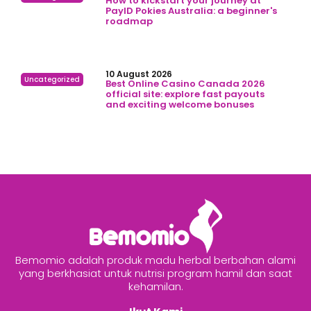
How to kickstart your journey at
PayID Pokies Australia: a beginner's
roadmap
10 August 2026
Uncategorized
Best Online Casino Canada 2026
official site: explore fast payouts
and exciting welcome bonuses
Bemomio adalah produk madu herbal berbahan alami
yang berkhasiat untuk nutrisi program hamil dan saat
kehamilan.