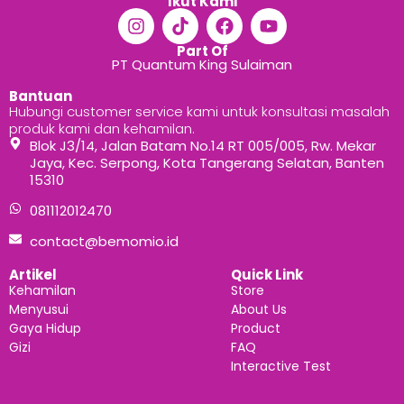
Ikut Kami
Part Of
PT Quantum King Sulaiman
Bantuan
Hubungi customer service kami untuk konsultasi masalah
produk kami dan kehamilan.
Blok J3/14, Jalan Batam No.14 RT 005/005, Rw. Mekar
Jaya, Kec. Serpong, Kota Tangerang Selatan, Banten
15310
081112012470
contact@bemomio.id
Artikel
Quick Link
Kehamilan
Store
Menyusui
About Us
Gaya Hidup
Product
Gizi
FAQ
Interactive Test