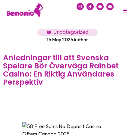
Uncategorized
16 May 2026
Author
Anledningar till att Svenska
Spelare Bör Överväga Rainbet
Casino: En Riktig Användares
Perspektiv